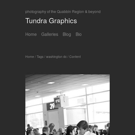
photography of the Quabbin Region & beyond
Tundra Graphics
Home
Galleries
Blog
Bio
Home
/
Tags
/
washington dc
/
Content